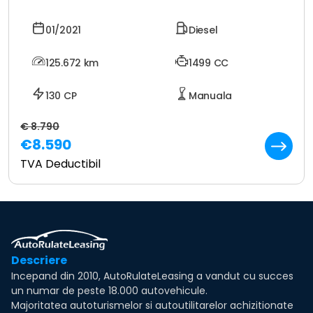
01/2021
Diesel
125.672
km
1499 CC
130 CP
Manuala
€ 8.790
€8.590
TVA Deductibil
Descriere
Incepand din 2010, AutoRulateLeasing a vandut cu succes
un numar de peste 18.000 autovehicule.
Majoritatea autoturismelor si autoutilitarelor achizitionate