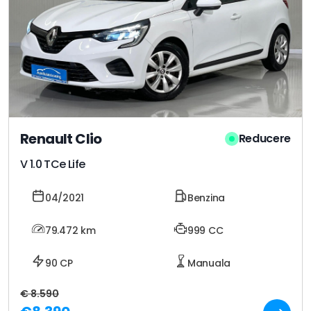
Renault Clio
Reducere
V 1.0 TCe Life
04/2021
Benzina
79.472
km
999 CC
90 CP
Manuala
€ 8.590