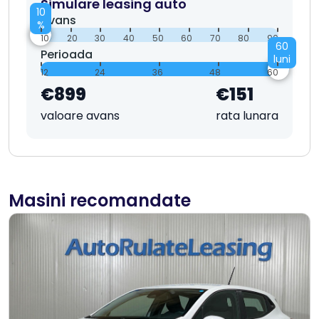
Simulare leasing auto
10
Avans
%
10
20
30
40
50
60
70
80
90
60
Perioada
luni
12
24
36
48
60
€899
€151
valoare avans
rata lunara
Masini recomandate