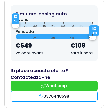
Simulare leasing auto
10
Avans
%
10
20
30
40
50
60
70
80
90
60
Perioada
luni
12
24
36
48
60
€649
€109
valoare avans
rata lunara
Iti place aceasta oferta?
Contacteaza-ne!
Whatsapp
0376448598