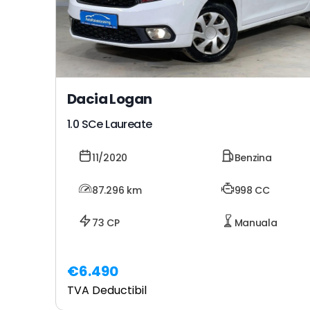
Dacia Logan
1.0 SCe Laureate
11/2020
Benzina
87.296
km
998 CC
73 CP
Manuala
€6.490
TVA Deductibil