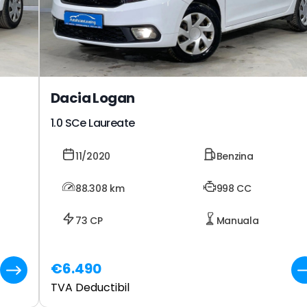
Dacia Logan
1.0 SCe Laureate
11/2020
Benzina
88.308
km
998 CC
73 CP
Manuala
€6.490
TVA Deductibil