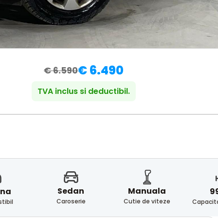
€ 6.490
€ 6.590
TVA inclus si deductibil.
Sedan
Manuala
ina
9
Caroserie
Cutie de viteze
ibil
Capacita