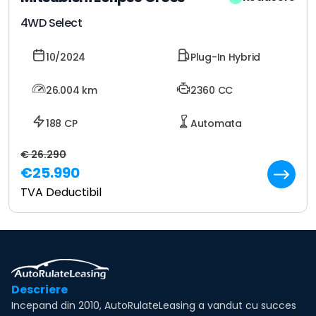
4WD Select
10/2024
Plug-In Hybrid
26.004
km
2360 CC
188 CP
Automata
€ 26.290
€25.990
TVA Deductibil
Descriere
Incepand din 2010, AutoRulateLeasing a vandut cu succes