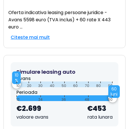
Oferta indicativa leasing persoane juridice -
Avans 5598 euro (TVA inclus) + 60 rate X 443
euro
...
Citeste mai mult
Simulare leasing auto
10
Avans
%
10
20
30
40
50
60
70
80
90
60
Perioada
luni
12
24
36
48
60
€2.699
€453
valoare avans
rata lunara