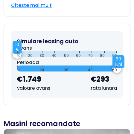
Citeste mai mult
Simulare leasing auto
10
Avans
%
10
20
30
40
50
60
70
80
90
60
Perioada
luni
12
24
36
48
60
€1.749
€293
valoare avans
rata lunara
Masini recomandate