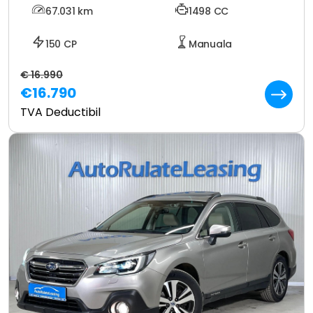
67.031
km
1498 CC
150 CP
Manuala
€ 16.990
€16.790
TVA Deductibil