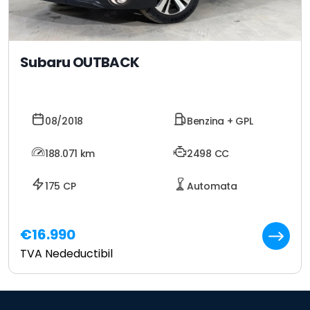
Subaru OUTBACK
08/2018
Benzina + GPL
188.071
km
2498 CC
175 CP
Automata
€16.990
TVA Nedeductibil