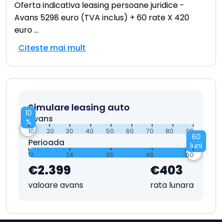
Oferta indicativa leasing persoane juridice -
Avans 5298 euro (TVA inclus) + 60 rate X 420
euro
...
Citeste mai mult
Simulare leasing auto
10
Avans
%
10
20
30
40
50
60
70
80
90
60
Perioada
luni
12
24
36
48
60
€2.399
€403
valoare avans
rata lunara