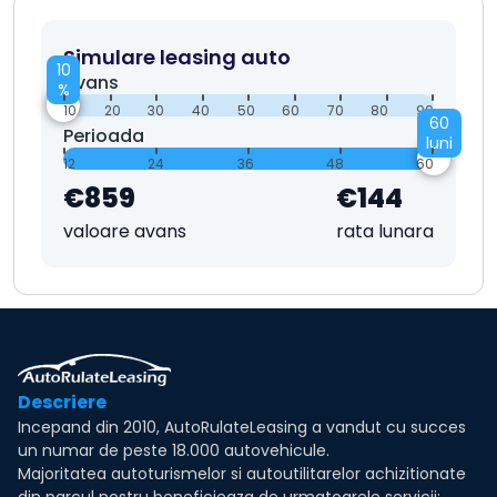
Simulare leasing auto
10
Avans
%
10
20
30
40
50
60
70
80
90
60
Perioada
luni
12
24
36
48
60
€859
€144
valoare avans
rata lunara
Descriere
Incepand din 2010, AutoRulateLeasing a vandut cu succes
un numar de peste 18.000 autovehicule.
Majoritatea autoturismelor si autoutilitarelor achizitionate