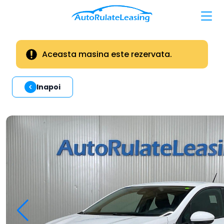
Aceasta masina este rezervata.
Inapoi