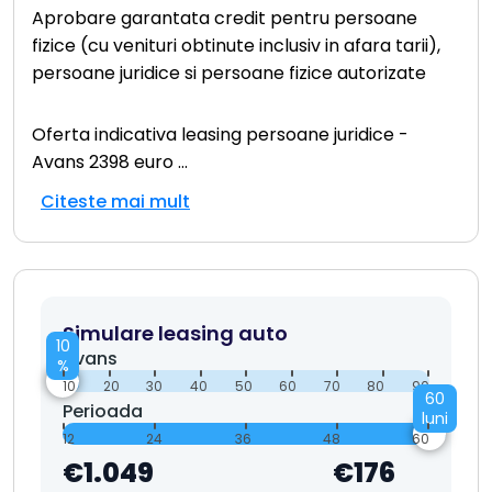
Aprobare garantata credit pentru persoane
fizice (cu venituri obtinute inclusiv in afara tarii),
persoane juridice si persoane fizice autorizate
Oferta indicativa leasing persoane juridice -
Avans 2398 euro
...
Citeste mai mult
Simulare leasing auto
10
Avans
%
10
20
30
40
50
60
70
80
90
60
Perioada
luni
12
24
36
48
60
€1.049
€176