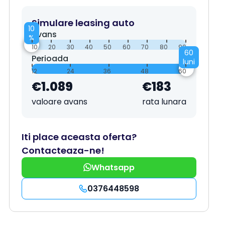
Simulare leasing auto
10
Avans
%
10
20
30
40
50
60
70
80
90
60
Perioada
luni
12
24
36
48
60
€1.089
€183
valoare avans
rata lunara
Iti place aceasta oferta?
Contacteaza-ne!
Whatsapp
0376448598