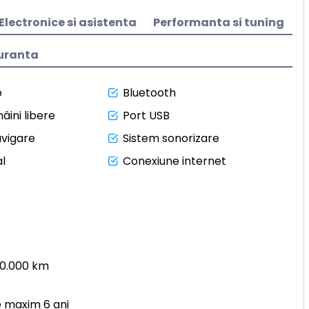
Electronice si asistenta
Performanta si tuning
uranta
o
Bluetooth
âini libere
Port USB
avigare
Sistem sonorizare
l
Conexiune internet
50.000 km
e maxim 6 ani