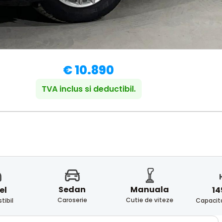
€ 10.890
TVA inclus si deductibil.
Sedan
Manuala
el
14
Caroserie
Cutie de viteze
ibil
Capacita