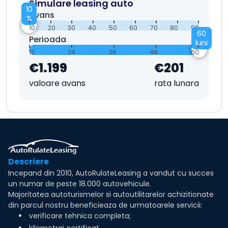
Simulare leasing auto
10
Avans
%
10
20
30
40
50
60
70
80
90
60
Perioada
luni
12
24
36
48
60
€1.199
€201
valoare avans
rata lunara
Descriere
Incepand din 2010, AutoRulateLeasing a vandut cu succes
un numar de peste 18.000 autovehicule.
Majoritatea autoturismelor si autoutilitarelor achizitionate
din parcul nostru beneficieaza de urmatoarele servicii:
verificare tehnica completa;
kilometraj certificat