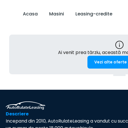
Acasa
Masini
Leasing-credite
Ai venit prea târziu, această 
Vezi alte oferte
Descriere
Incepand din 2010, AutoRulateLeasing a vandut cu suc