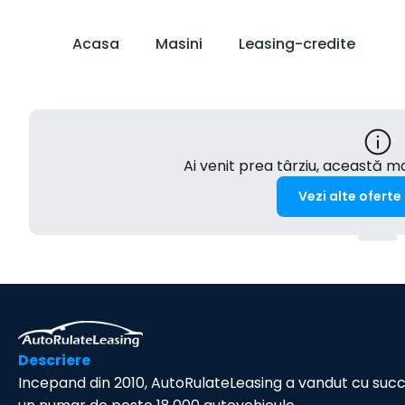
Acasa
Masini
Leasing-credite
Ai venit prea târziu, această 
Vezi alte oferte
Descriere
Incepand din 2010, AutoRulateLeasing a vandut cu suc