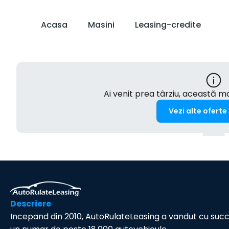
Acasa
Masini
Leasing-credite
Ai venit prea târziu, această 
Vezi alte oferte
Descriere
Incepand din 2010, AutoRulateLeasing a vandut cu suc