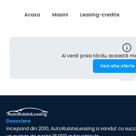
Acasa
Masini
Leasing-credite
Ai venit prea târziu, această 
Vezi alte oferte
Descriere
Incepand din 2010, AutoRulateLeasing a vandut cu suc