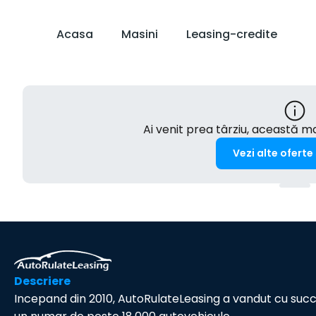
Acasa
Masini
Leasing-credite
Ai venit prea târziu, această 
Vezi alte oferte
Descriere
Incepand din 2010, AutoRulateLeasing a vandut cu suc