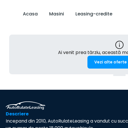
Acasa
Masini
Leasing-credite
Ai venit prea târziu, această 
Vezi alte oferte
Descriere
Incepand din 2010, AutoRulateLeasing a vandut cu suc