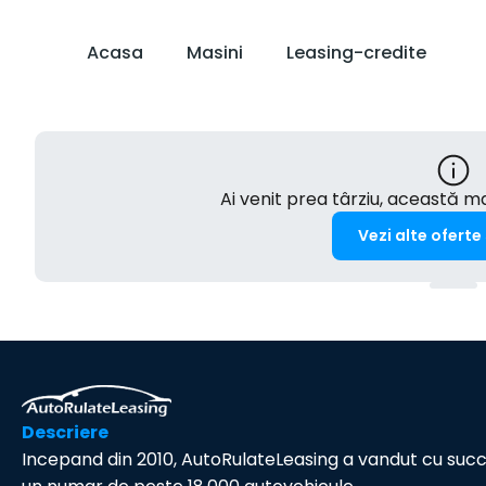
Acasa
Masini
Leasing-credite
Ai venit prea târziu, această 
Vezi alte oferte
Descriere
Incepand din 2010, AutoRulateLeasing a vandut cu suc