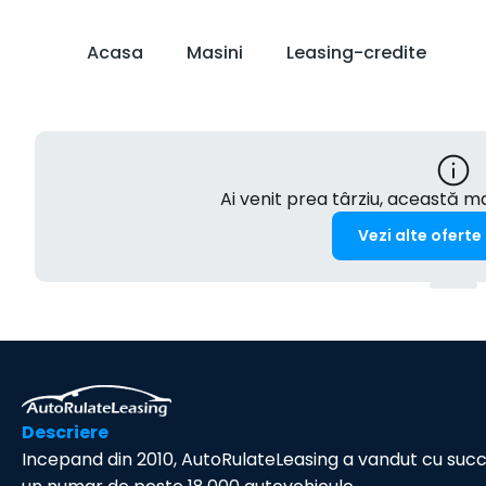
Acasa
Masini
Leasing-credite
Ai venit prea târziu, această 
Vezi alte oferte
Descriere
Incepand din 2010, AutoRulateLeasing a vandut cu suc