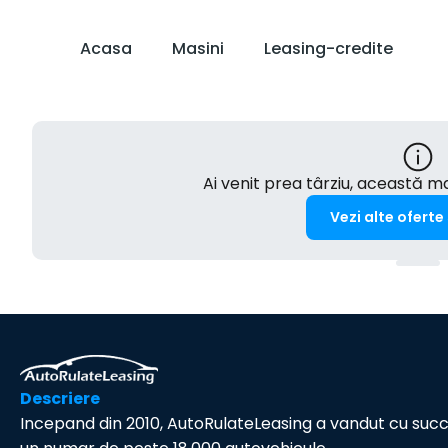
Acasa
Masini
Leasing-credite
Ai venit prea târziu, această 
Vezi alte oferte
Descriere
Incepand din 2010, AutoRulateLeasing a vandut cu suc