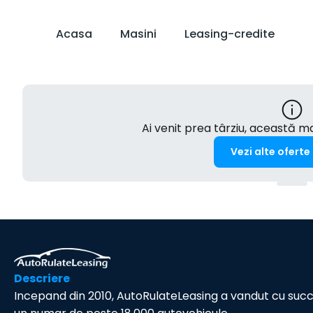
Acasa
Masini
Leasing-credite
Ai venit prea târziu, această 
Vezi alte oferte
Descriere
Incepand din 2010, AutoRulateLeasing a vandut cu suc