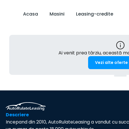
Acasa
Masini
Leasing-credite
Ai venit prea târziu, această 
Vezi alte oferte
Descriere
Incepand din 2010, AutoRulateLeasing a vandut cu suc