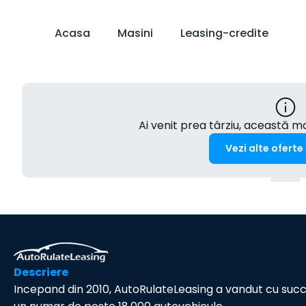
Acasa
Masini
Leasing-credite
Ai venit prea târziu, această 
Vezi alte oferte
Descriere
Incepand din 2010, AutoRulateLeasing a vandut cu suc