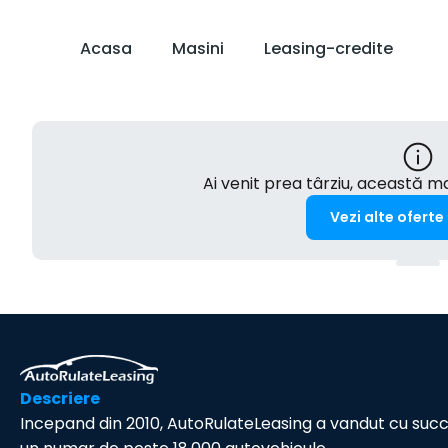
Acasa
Masini
Leasing-credite
Ai venit prea târziu, această 
Vezi alte oferte
Descriere
Incepand din 2010, AutoRulateLeasing a vandut cu suc