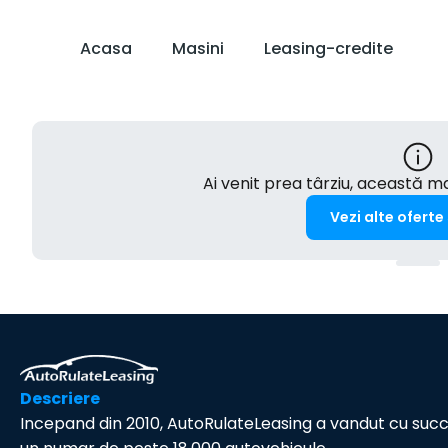
Acasa
Masini
Leasing-credite
Ai venit prea târziu, această 
Vezi alte oferte
Descriere
Incepand din 2010, AutoRulateLeasing a vandut cu suc