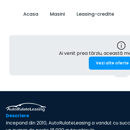
Acasa
Masini
Leasing-credite
Ai venit prea târziu, această 
Vezi alte oferte
Descriere
Incepand din 2010, AutoRulateLeasing a vandut cu suc