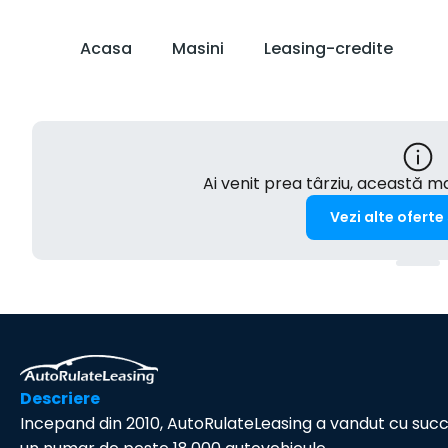
Acasa
Masini
Leasing-credite
Ai venit prea târziu, această 
Vezi alte oferte
Descriere
Incepand din 2010, AutoRulateLeasing a vandut cu suc