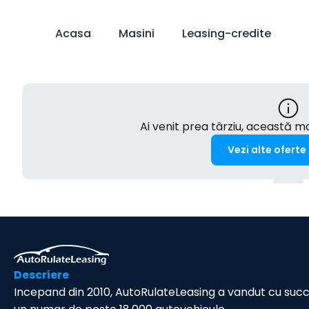
Acasa
Masini
Leasing-credite
Ai venit prea târziu, această 
Vezi alte oferte
Descriere
Incepand din 2010, AutoRulateLeasing a vandut cu suc