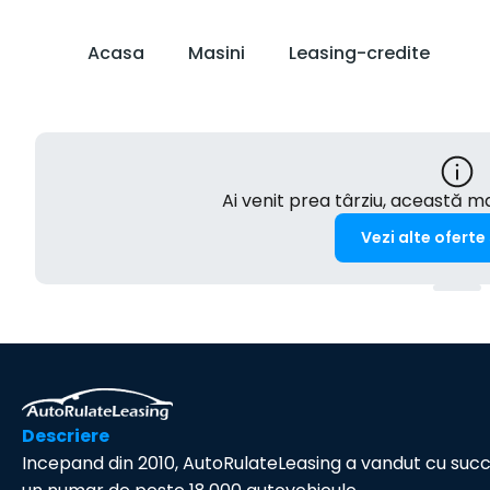
Acasa
Masini
Leasing-credite
Ai venit prea târziu, această 
Vezi alte oferte
Descriere
Incepand din 2010, AutoRulateLeasing a vandut cu suc