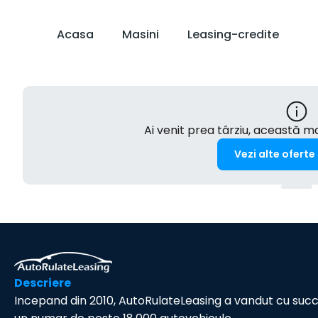
Acasa
Masini
Leasing-credite
Ai venit prea târziu, această 
Vezi alte oferte
Descriere
Incepand din 2010, AutoRulateLeasing a vandut cu suc