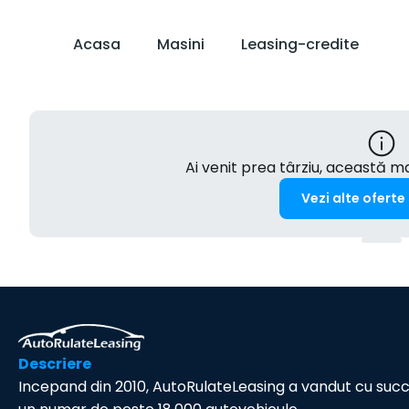
Acasa
Masini
Leasing-credite
Ai venit prea târziu, această 
Vezi alte oferte
Descriere
Incepand din 2010, AutoRulateLeasing a vandut cu suc