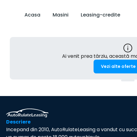
Acasa
Masini
Leasing-credite
Ai venit prea târziu, această 
Vezi alte oferte
Descriere
Incepand din 2010, AutoRulateLeasing a vandut cu suc