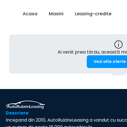
Acasa
Masini
Leasing-credite
Ai venit prea târziu, această 
Vezi alte oferte
Descriere
Incepand din 2010, AutoRulateLeasing a vandut cu suc