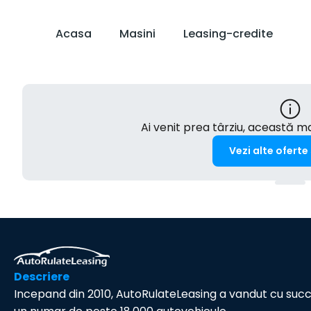
Acasa
Masini
Leasing-credite
Ai venit prea târziu, această 
Vezi alte oferte
Descriere
Incepand din 2010, AutoRulateLeasing a vandut cu suc