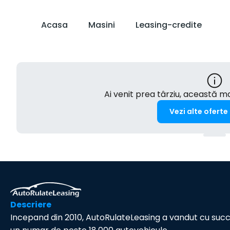
Acasa
Masini
Leasing-credite
Ai venit prea târziu, această 
Vezi alte oferte
Descriere
Incepand din 2010, AutoRulateLeasing a vandut cu suc