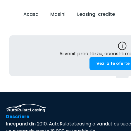
Acasa
Masini
Leasing-credite
Ai venit prea târziu, această 
Vezi alte oferte
Descriere
Incepand din 2010, AutoRulateLeasing a vandut cu suc