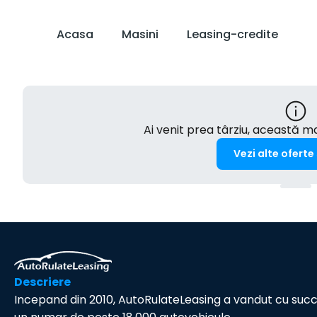
Acasa
Masini
Leasing-credite
Ai venit prea târziu, această 
Vezi alte oferte
Descriere
Incepand din 2010, AutoRulateLeasing a vandut cu suc