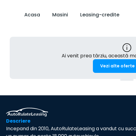
Acasa
Masini
Leasing-credite
Ai venit prea târziu, această 
Vezi alte oferte
Descriere
Incepand din 2010, AutoRulateLeasing a vandut cu suc