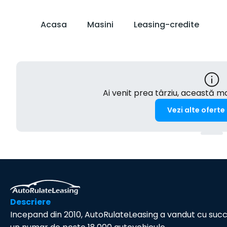
Acasa
Masini
Leasing-credite
Ai venit prea târziu, această 
Vezi alte oferte
Descriere
Incepand din 2010, AutoRulateLeasing a vandut cu suc