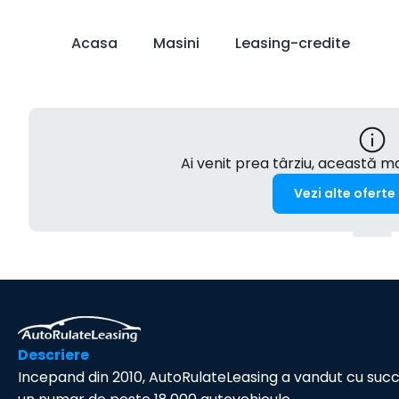
Acasa
Masini
Leasing-credite
Ai venit prea târziu, această 
Vezi alte oferte
Descriere
Incepand din 2010, AutoRulateLeasing a vandut cu suc