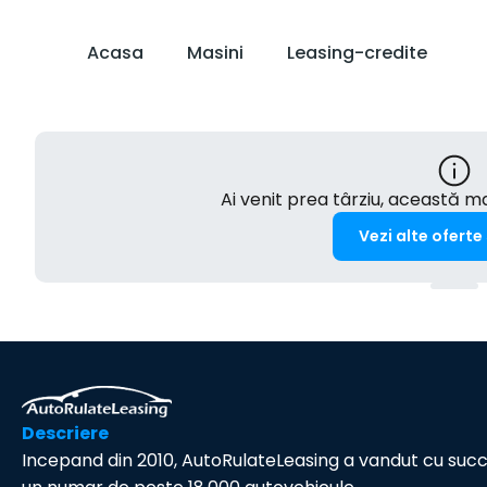
Acasa
Masini
Leasing-credite
Ai venit prea târziu, această 
Vezi alte oferte
Descriere
Incepand din 2010, AutoRulateLeasing a vandut cu suc