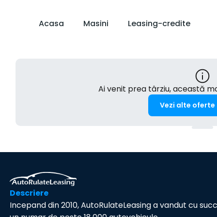
Acasa
Masini
Leasing-credite
Ai venit prea târziu, această 
Vezi alte oferte
Descriere
Incepand din 2010, AutoRulateLeasing a vandut cu suc